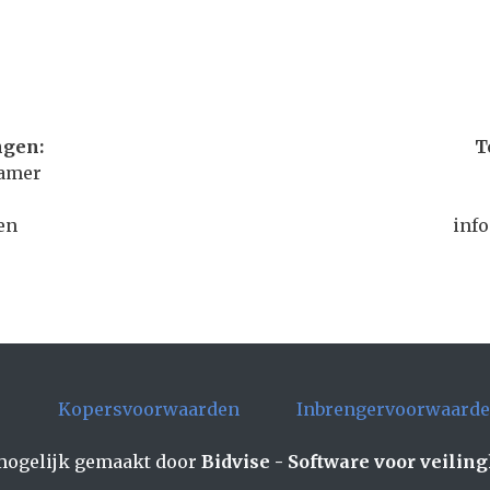
ngen:
T
hamer
en
inf
e
Kopersvoorwaarden
Inbrengervoorwaard
ogelijk gemaakt door
Bidvise - Software voor veilin