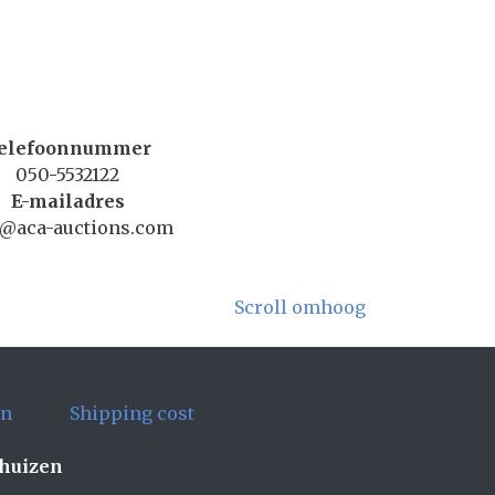
elefoonnummer
050-5532122
E-mailadres
o@aca-auctions.com
Scroll omhoog
en
Shipping cost
ghuizen