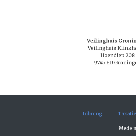
Veilinghuis Groni
Veilinghuis Klink
Hoendiep 208
9745 ED Groning
Inbreng
Taxati
Mede m