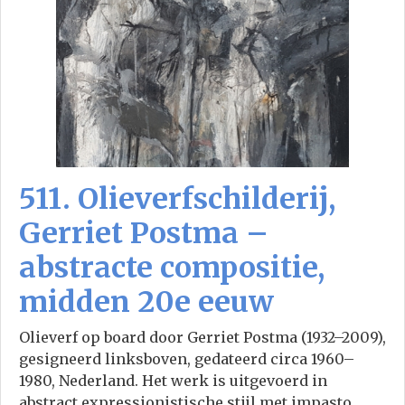
511. Olieverfschilderij,
Gerriet Postma –
abstracte compositie,
midden 20e eeuw
Olieverf op board door Gerriet Postma (1932–2009),
gesigneerd linksboven, gedateerd circa 1960–
1980, Nederland. Het werk is uitgevoerd in
abstract expressionistische stijl met impasto