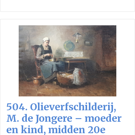
504. Olieverfschilderij,
M. de Jongere – moeder
en kind, midden 20e