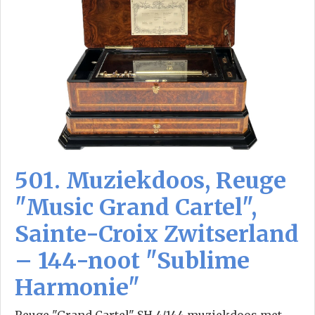
501. Muziekdoos, Reuge
"Music Grand Cartel",
Sainte-Croix Zwitserland
– 144-noot "Sublime
Harmonie"
Reuge "Grand Cartel" SH 4/144 muziekdoos met