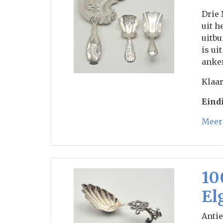
Drie 
uit h
uitbu
is ui
anker
Klaar
Eindi
Meer 
10
El
Antie