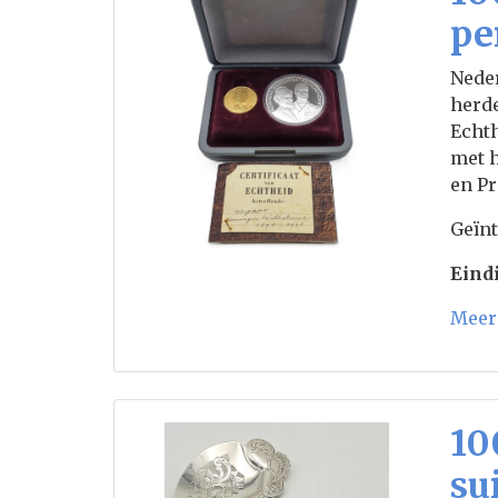
pe
Neder
herde
Echth
met h
en Pr
Geïnt
Eindi
Meer 
10
su