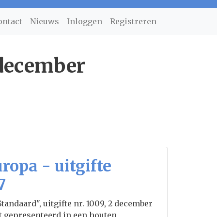
ontact
Nieuws
Inloggen
Registreren
 december
ropa - uitgifte
7
andaard", uitgifte nr. 1009, 2 december
t gepresenteerd in een houten