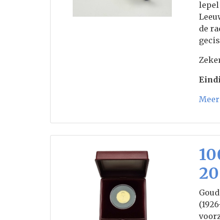
lepel
Leeuw
de ra
gecis
Zeker
Eindi
Meer 
10
20
Goude
(1926
voorz