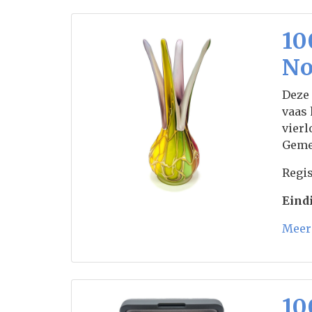
10
No
Deze 
vaas 
vierl
Geme
Regis
Eindi
Meer 
10