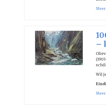
Meer 
10
– 
Oliev
(1903
schi
Wil j
Eindi
Meer 