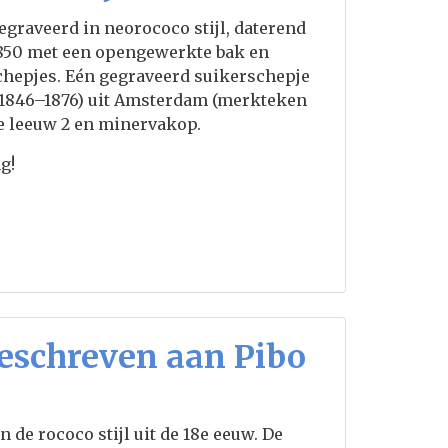
graveerd in neorococo stijl, daterend
 1850 met een opengewerkte bak en
schepjes. Eén gegraveerd suikerschepje
s (1846–1876) uit Amsterdam (merkteken
e leeuw 2 en minervakop.
g!
geschreven aan Pibo
 de rococo stijl uit de 18e eeuw. De