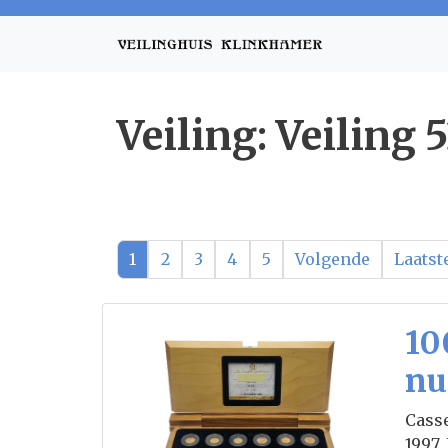
Veiling: Veiling
1
2
3
4
5
Volgende
Laatst
10
nu
Casse
1997.