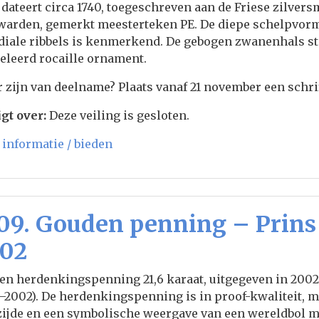
 dateert circa 1740, toegeschreven aan de Friese zilvers
arden, gemerkt meesterteken PE. De diepe schelpvormi
diale ribbels is kenmerkend. De gebogen zwanenhals st
eleerd rocaille ornament.
 zijn van deelname? Plaats vanaf 21 november een schrif
gt over:
Deze veiling is gesloten.
informatie / bieden
09. Gouden penning – Prins 
02
n herdenkingspenning 21,6 karaat, uitgegeven in 2002,
–2002). De herdenkingspenning is in proof-kwaliteit, m
ijde en een symbolische weergave van een wereldbol me