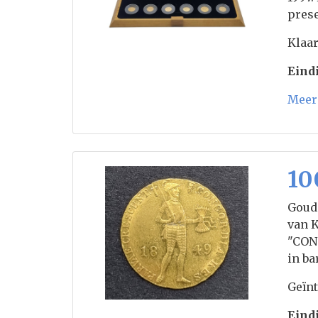
prese
Klaar
Eindi
Meer 
10
Goude
van K
"CON
in ba
Geïnt
Eindi