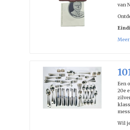
van N
Ontde
Eindi
Meer 
10
Een o
20e e
zilve
klass
messe
Wil j