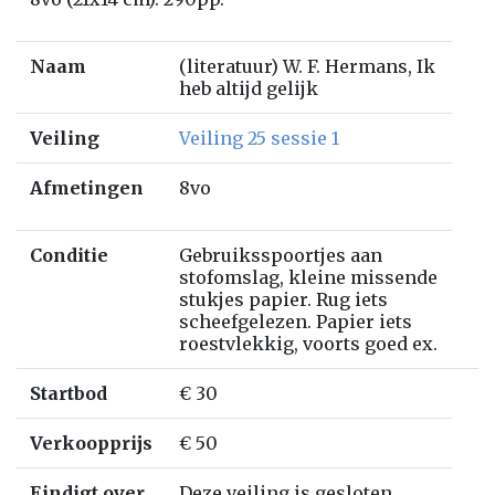
Naam
(literatuur) W. F. Hermans, Ik
heb altijd gelijk
Veiling
Veiling 25 sessie 1
Afmetingen
8vo
Conditie
Gebruiksspoortjes aan
stofomslag, kleine missende
stukjes papier. Rug iets
scheefgelezen. Papier iets
roestvlekkig, voorts goed ex.
Startbod
€ 30
Verkoopprijs
€ 50
Eindigt over
Deze veiling is gesloten.