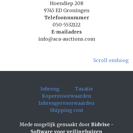
Hoendiep 208
9745 ED Groningen
Telefoonnummer
050-5532122
E-mailadres
info@aca-auctions.com
Scroll omhoog
Inbreng
Taxatie
Kopersvoorwaarden
Inbrengervoorwaarden
Shipping cost
Mede mogelijk gemaakt door
Bidvise -
Software voor veilinghuizen