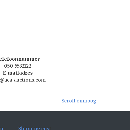
elefoonnummer
050-5532122
E-mailadres
o@aca-auctions.com
Scroll omhoog
en
Shipping cost