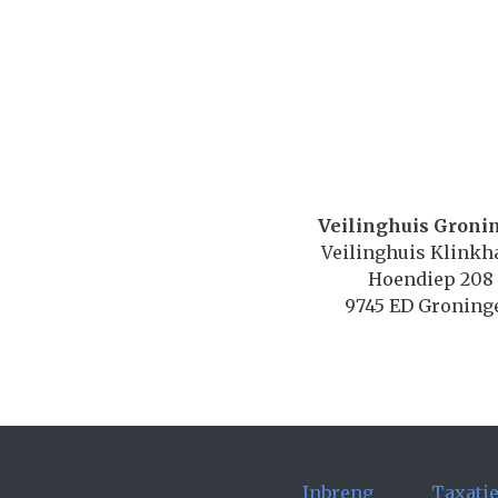
Veilinghuis Groni
Veilinghuis Klink
Hoendiep 208
9745 ED Groning
Inbreng
Taxati