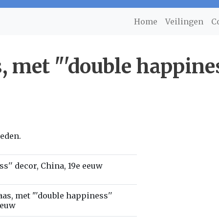
Home
Veilingen
C
, met "'double happines
ieden.
s'' decor, China, 19e eeuw
aas, met "'double happiness''
eeuw