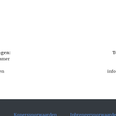
ngen:
T
hamer
en
inf
e
Kopersvoorwaarden
Inbrengervoorwaard