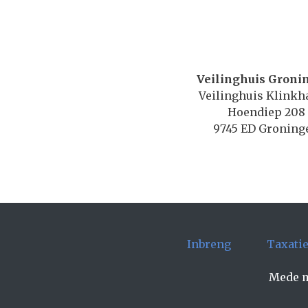
Veilinghuis Groni
Veilinghuis Klink
Hoendiep 208
9745 ED Groning
Inbreng
Taxati
Mede m