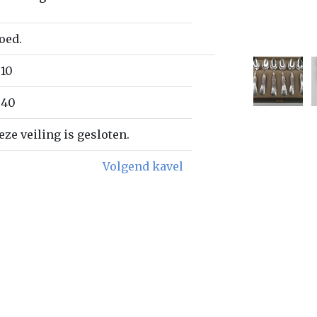
oed.
 10
 40
eze veiling is gesloten.
Volgend kavel