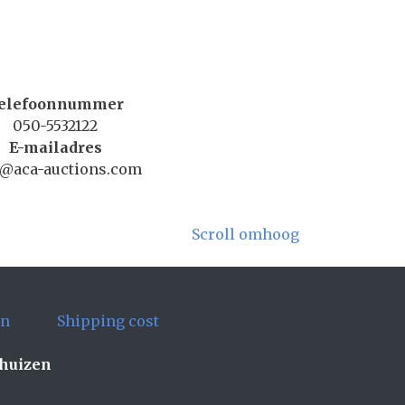
elefoonnummer
050-5532122
E-mailadres
o@aca-auctions.com
Scroll omhoog
en
Shipping cost
ghuizen