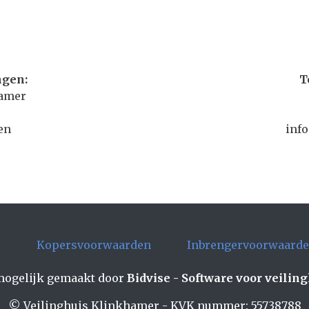
ngen:
T
hamer
en
inf
e
Kopersvoorwaarden
Inbrengervoorwaard
ogelijk gemaakt door
Bidvise - Software voor veilin
© Veilinghuis Klinkhamer - KVK nummer: 55738788