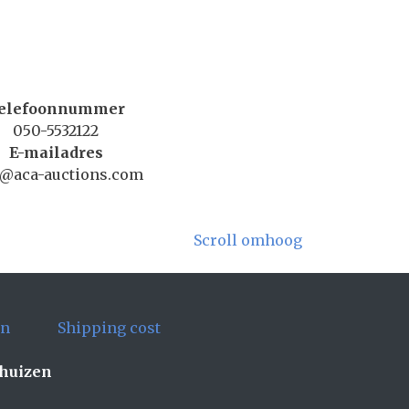
elefoonnummer
050-5532122
E-mailadres
o@aca-auctions.com
Scroll omhoog
en
Shipping cost
ghuizen