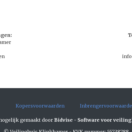
ngen:
T
hamer
en
inf
e
Kopersvoorwaarden
Inbrengervoorwaard
ogelijk gemaakt door
Bidvise - Software voor veilin
© Veilinghuis Klinkhamer - KVK nummer: 55738788