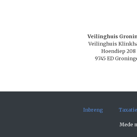
Veilinghuis Groni
Veilinghuis Klink
Hoendiep 208
9745 ED Groning
Inbreng
Taxati
Mede m