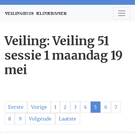
Veiling: Veiling 51
sessie 1 maandag 19
mei
Eerste
Vorige
1
2
3
4
5
6
7
8
9
Volgende
Laatste