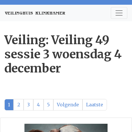
Veiling: Veiling 49
sessie 3 woensdag 4
december
1
2
3
4
5
Volgende
Laatste