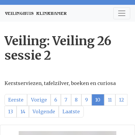
Veiling: Veiling 26
sessie 2
Kerstserviezen, tafelzilver, boeken en curiosa
Eerste
Vorige
6
7
8
9
10
11
12
13
14
Volgende
Laatste